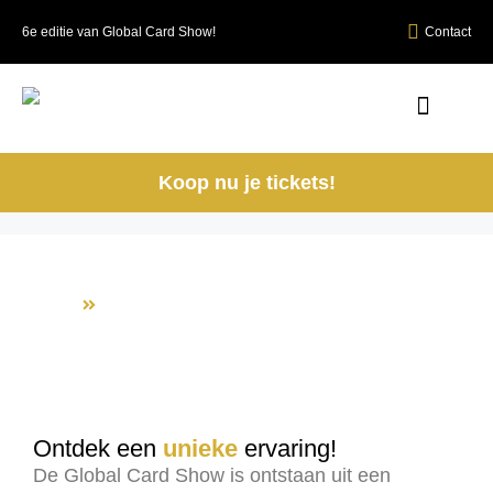
6e editie van Global Card Show!
Contact
Koop nu je tickets!
Algemene informatie
Home
Algemene informatie
Ontdek een
unieke
ervaring!
De Global Card Show is ontstaan uit een